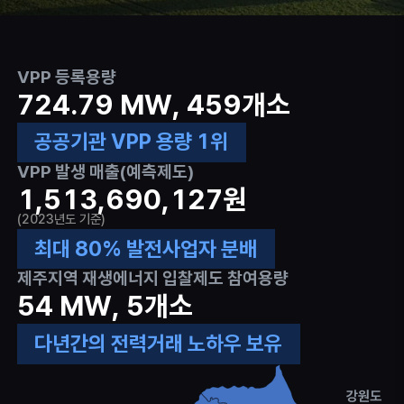
VPP 등록용량
724
.
79
MW,
459
개소
공공기관 VPP 용량 1위
VPP 발생 매출(예측제도)
1,513,690,127
원
(2023년도 기준)
최대 80% 발전사업자 분배
제주지역 재생에너지 입찰제도 참여용량
54
MW,
5
개소
다년간의 전력거래 노하우 보유