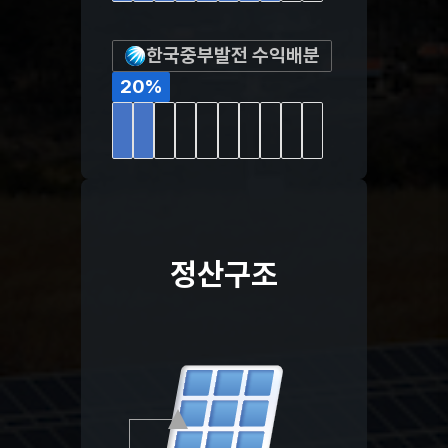
한국중부발전 수익배분
20
%
정산구조