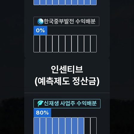
한국중부발전 수익배분
0
%
인센티브
(예측제도 정산금)
신재생 사업주 수익배분
80
%